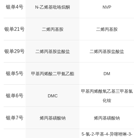
银单4号
N-乙烯基吡咯烷酮
NVP
银单21号
二烯丙基胺
二烯丙基胺
银单29号
二烯丙基胺盐酸盐
二烯丙基胺盐酸盐
银单5号
甲基丙烯酸二甲氨乙酯
DM
甲基丙烯酰氧乙基三甲基氯
银单6号
DMC
化铵
银单7号
烯丙基磺酸钠
烯丙基磺酸钠
5-氯-2-甲基-4-异噻唑啉-3-