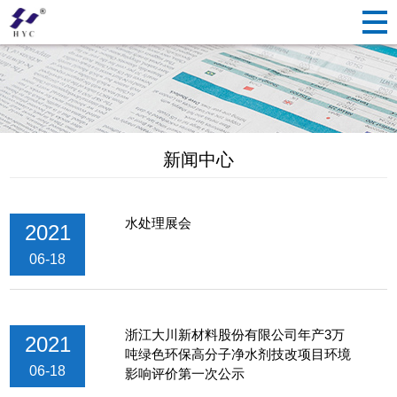
新闻中心
水处理展会
2021
06-18
浙江大川新材料股份有限公司年产3万
2021
吨绿色环保高分子净水剂技改项目环境
06-18
影响评价第一次公示