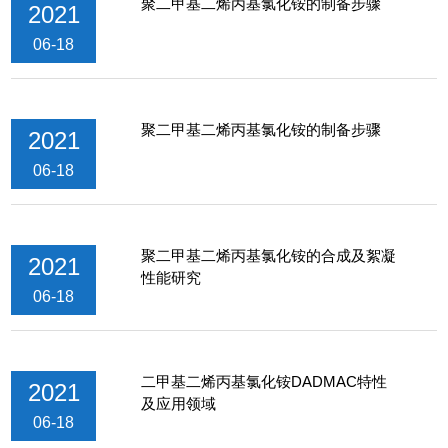
聚二甲基二烯丙基氯化铵的制备步骤
2021
06-18
聚二甲基二烯丙基氯化铵的制备步骤
2021
06-18
聚二甲基二烯丙基氯化铵的合成及絮凝
2021
性能研究
06-18
二甲基二烯丙基氯化铵DADMAC特性
2021
及应用领域
06-18